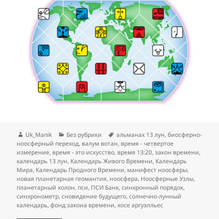
Автор
Рубрики
Метки
Uk_Manik
Без рубрики
альманах 13 лун
,
биосферно-
ноосферный переход
,
валум вотан
,
время - четвертое
измерение
,
время - это искусство
,
время 13:20
,
закон времени
,
календарь 13 лун
,
Календарь Живого Времени
,
Календарь
Мира
,
Календарь Продного Времени
,
манифест ноосферы
,
новая планетарная геомантия
,
ноосфера
,
Ноосферные Узлы
,
планетарный холон
,
пси
,
ПСИ Банк
,
синхронный порядок
,
синхронометр
,
сновидение будущего
,
солнечно-лунный
календарь
,
фонд закона времени
,
хосе аргуэлльес