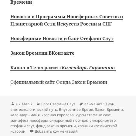
Времени
Новости и Программы Ноосферных Советов и
Планетарной Сети Искусств России и СНГ
Ноосферные Новости и блог Стефани Саут
Закон Времени
ВКонтакте
Канал в Телеграмм
«
Календарь Гармонии
»
Официальный сайт Фонда Закон Времени
Автор
Рубрики
Метки
Uk_Manik
Блог Стефани Саут
альманах 13 лун
,
внетехнологический путь
,
Внутреннее Время
,
Закон Времени
,
календарь майя
,
красная королева
,
курсы стефани саут
,
манифест ноосферы
,
синхронный порядок
,
синхронометр
,
стефани саут
,
фонд закона времени
,
хроники космической
к записи Внутреннее Время
истории
Добавить комментарий