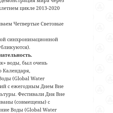
 демонстрация мира через
илетнем цикле 2013-2020
ываем Четвертые Световые
ной синхронизационной
убликуются).
нательность.
к» воды, был очень
 Календаря,
оды (Global Water
щий с ежегодным Днем Вне
льтуры. Фестивали Дня Вне
ваны (совмещены) с
ние Воды (Global Water