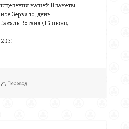
 исцеления нашей Планеты.
ное Зеркало, день
акаль Вотана (15 июня,
 203)
аут
,
Перевод