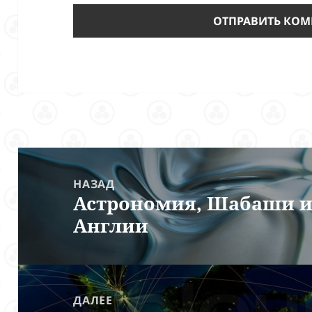
Навигация
по
НАЗАД
Астрономия, Шабаши и
записям
Предыдущая
Англии
запись:
ДАЛЕЕ