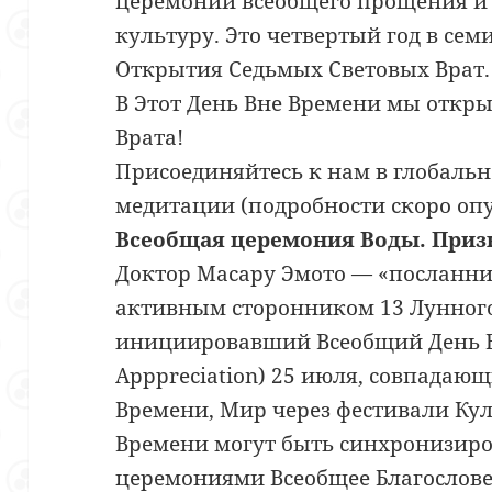
церемоний всеобщего прощения и
культуру. Это четвертый год в сем
Открытия Седьмых Световых Врат.
В Этот День Вне Времени мы откр
Врата!
Присоединяйтесь к нам в глобаль
медитации (подробности скоро оп
Всеобщая церемония Воды. Приз
Доктор Масару Эмото — «посланни
активным сторонником 13 Лунного
инициировавший Всеобщий День В
Apppreciation) 25 июля, совпадаю
Времени, Мир через фестивали Ку
Времени могут быть синхронизиро
церемониями Всеобщее Благослове