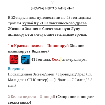
В 52-недельном путешествии по 52 гептадным
тропам
Хунаб Ку 21 Галактического Древа
Жизни и Знания
в
Спектральную Луну
активируются следующие гептадные тропы:
1-я Красная неделя – Инициируй
(Знание
инициирует Видение)
41
Гептада:
Секс
спектрализует
Видение
.
Посвящённая Змеем/Змей + Провидец/Орёл (ГК
Мальдек + СП Юпитер) — (1 Дали — 7 Силио/ 2-8
мая)
2 Белая неделя – Очищай
(Смирение очищает
медитацию)