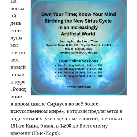
На
восьм
ой
день
этой
луны
мы
начин
аем
новый
онлай
н-курс
«
Рожд
ение
в новом цикле Сириуса во всё более
искусственном мире
«, который предлагается в
виде четырёх еженедельных занятий, начиная
с
151-го Кина, 9 мая, в 14:00
по Восточному
времени (Нью-Йорк).