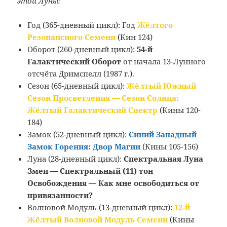
этой Луны:
Год (365-дневный цикл): Год
Жёлтого
Резонансного Семени
(Кин 124)
Оборот (260-дневный цикл):
54-й
Галактический Оборот
от начала 13-Лунного
отсчёта Дримспелл (1987 г.).
Сезон (65-дневный цикл):
Жёлтый Южный
Сезон Просветления — Сезон Солнца:
Жёлтый Галактический Спектр
(Кины 120-
184)
Замок (52-дневный цикл):
Синий Западный
Замок Горения: Двор Магии
(Кины 105-156)
Луна (28-дневный цикл):
Спектральная Луна
Змеи — Спектральный (11) тон
Освобождения — Как мне освободиться от
привязанности?
Волновой Модуль (13-дневный цикл):
12-й
Жёлтый Волновой Модуль Семени
(Кины