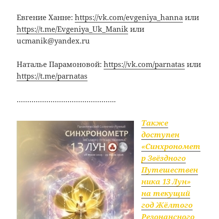
Евгение Ханне:
https://vk.com/evgeniya_hanna
или
https://t.me/Evgeniya_Uk_Manik
или
ucmanik@yandex.ru
Наталье Парамоновой:
https://vk.com/parnatas
или
https://t.me/parnatas
………………………………………..
Также
доступен
«Синхрономет
р Звёздного
Путешествен
ника 13 Лун»
на текущий
год Жёлтого
Резонансного