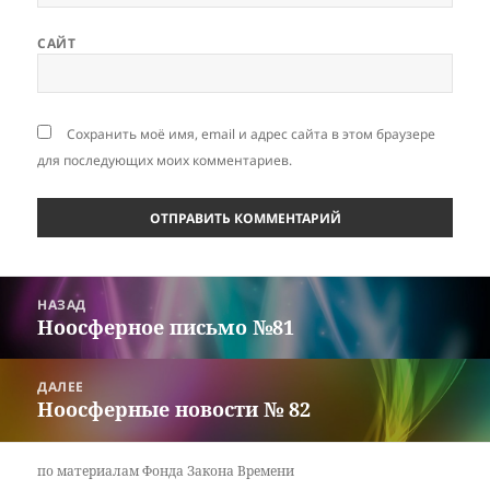
САЙТ
Сохранить моё имя, email и адрес сайта в этом браузере
для последующих моих комментариев.
Навигация
НАЗАД
по
Ноосферное письмо №81
Предыдущая
записям
запись:
ДАЛЕЕ
Ноосферные новости № 82
Следующая
запись:
по материалам
Фонда Закона Времени