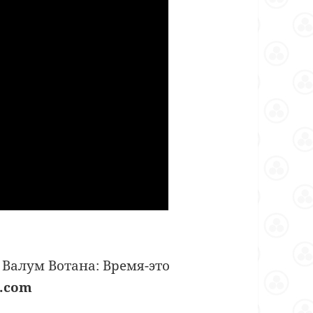
я Валум Вотана: Время-это
c.com