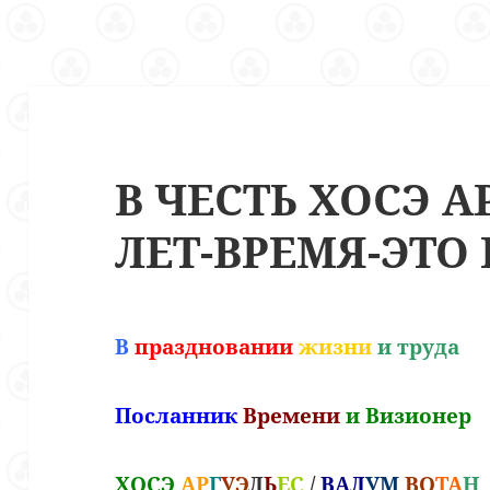
В ЧЕСТЬ ХОСЭ А
ЛЕТ-ВРЕМЯ-ЭТО
В
праздновании
жизни
и труда
Посланник
Времени
и Визионер
ХОСЭ
АР
Г
УЭ
Л
Ь
ЕС
/
ВАЛ
УМ
ВО
ТА
Н
,