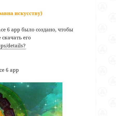
авна искусству)
e 6 app было создано, чтобы
 скачать его
pps/details?
e 6 app