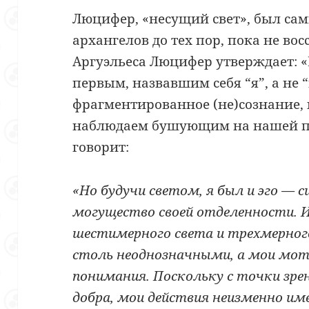
Люцифер, «несущий свет», был са
архангелов до тех пор, пока не вос
Аргуэльеса Люцифер утверждает: «
первым, назвавшим себя “я”, а не 
фрагментированное (не)сознание, 
наблюдаем бушующим на нашей п
говорит:
«Но будучи светом, я был и эго — 
могущество своей отделенности. 
шестимерного света и трехмерного
столь неоднозначными, а мои мо
понимания. Поскольку с точки зре
добра, мои действия неизменно и