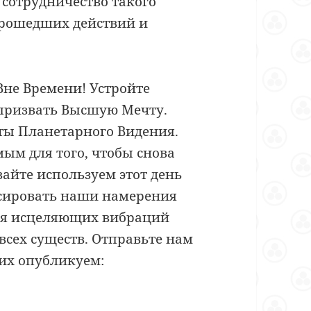
 сотрудничество такого
прошедших действий и
Вне Времени! Устройте
призвать Высшую Мечту.
еты Планетарного Видения.
ым для того, чтобы снова
вайте используем этот день
усировать наши намерения
ия исцеляющих вибраций
всех существ. Отправьте нам
их опубликуем: