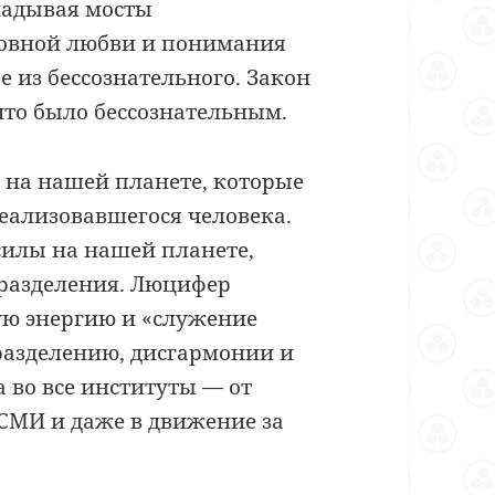
ладывая мосты
ловной любви и понимания
е из бессознательного. Закон
что было бессознательным.
на нашей планете, которые
еализовавшегося человека.
силы на нашей планете,
 разделения. Люцифер
ую энергию и «служение
 разделению, дисгармонии и
а во все институты — от
 СМИ и даже в движение за