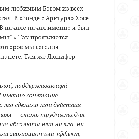
мым любимым Богом из всех
стал. В «Зонде с Арктура» Хосе
В начале начал именно я был
“мы”.» Так проявляется
которое мы сегодня
ланете. Там же Люцифер
силой, поддерживающей
И именно сочетание
 эго сделало мои действия
тивы — столь трудными для
ния абсолюта нет ни зла, ни
мели эволюционный эффект,