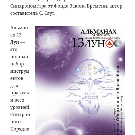
Синхронометра от Фонда Закона Времени, автор-
составитель С. Саут.
Альман
ах 13
Лун —
это
полный
набор
инструм
ентов
для
практик
и всех
уровней
Синхрон
ного
Порядка