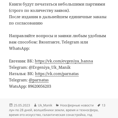
Книги будут печататься небольшими партиями
(строго по количеству заявок).
После издания в дальнейшем единичные заказы
по согласованию
Направляйте вопросы и заявки любым удобным
вам способом: Вконтакте, Тelegram или
WhatsApp:
Евгения: ВК:
https://vk.com/evgeniya_hanna
Тelegram: @Evgeniya_Uk_Manik
Наталья: ВК:
https://vk.com/parnatas
Тelegram:
@parnatas
WatsApp: 89620056203
Опубликовано
Автор
Рубрики
Метки
25.05.2023
Uk_Manik
Ноосферные новости
13
лун по 28 дней
,
волшебники земли
,
время и техносфера
,
время-это искусство
,
галактическая сонастройка
,
год