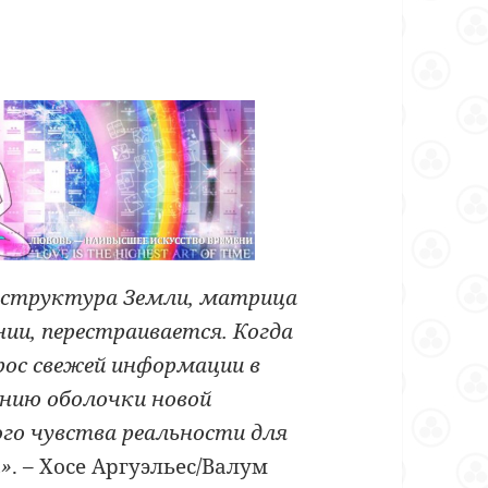
 структура Земли, матрица
ии, перестраивается. Когда
рос свежей информации в
анию оболочки новой
го чувства реальности для
ы»
. – Хосе Аргуэльес/Валум