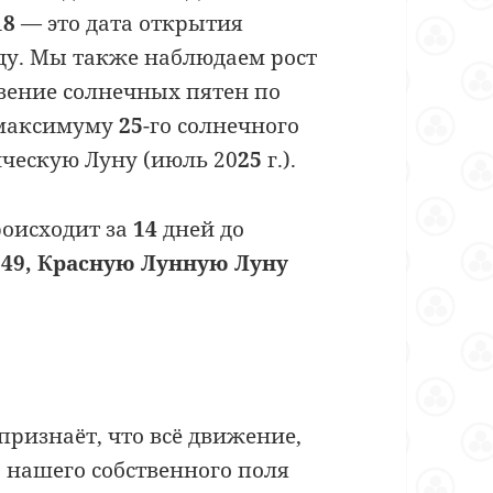
18
— это дата открытия
ду. Мы также наблюдаем рост
вение солнечных пятен по
 максимуму
25
-го солнечного
ическую Луну (июль 20
25
г.).
оисходит за
14
дней до
249, Красную Лунную Луну
ризнаёт, что всё движение,
а нашего собственного поля