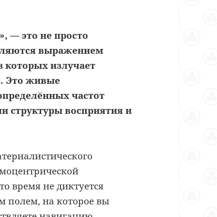
, — это не просто
являются выражением
з которых излучает
. Это живые
определённых частот
и структуры восприятия и
атериалистического
смоцентрической
то время не диктуется
 полем, на которое вы
ствляете навигацию.