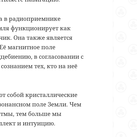
ца в радиоприемнике
емля функционирует как
ик. Она также является
Её магнитное поле
цебиению, в согласовании с
сознанием тех, кто на неё
ют собой кристаллические
зонансном поле Земли. Чем
итмы, тем больше мы
ллект и интуицию.