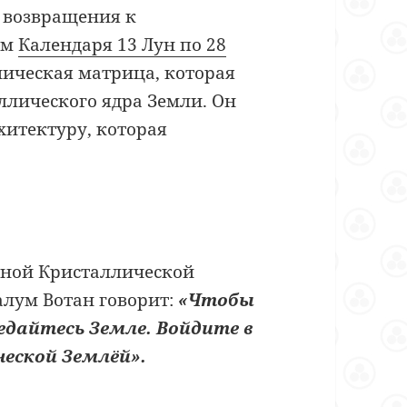
ь возвращения к
ом
Календаря 13 Лун по 28
ническая матрица, которая
аллического ядра Земли. Он
хитектуру, которая
енной Кристаллической
алум Вотан говорит:
«Чтобы
дайтесь Земле. Войдите в
ческой Землёй».