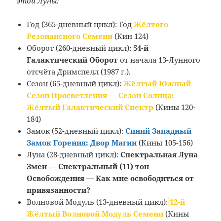
этой Луны:
Год (365-дневный цикл): Год
Жёлтого
Резонансного Семени
(Кин 124)
Оборот (260-дневный цикл):
54-й
Галактический Оборот
от начала 13-Лунного
отсчёта Дримспелл (1987 г.).
Сезон (65-дневный цикл):
Жёлтый Южный
Сезон Просветления — Сезон Солнца:
Жёлтый Галактический Спектр
(Кины 120-
184)
Замок (52-дневный цикл):
Синий Западный
Замок Горения: Двор Магии
(Кины 105-156)
Луна (28-дневный цикл):
Спектральная Луна
Змеи — Спектральный (11) тон
Освобождения — Как мне освободиться от
привязанности?
Волновой Модуль (13-дневный цикл):
12-й
Жёлтый Волновой Модуль Семени
(Кины