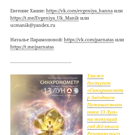
Евгение Ханне:
https://vk.com/evgeniya_hanna
или
https://t.me/Evgeniya_Uk_Manik
или
ucmanik@yandex.ru
Наталье Парамоновой:
https://vk.com/parnatas
или
https://t.me/parnatas
………………………………………..
Также
доступен
«Синхрономет
р Звёздного
Путешествен
ника 13 Лун»
на текущий
год Жёлтого
Резонансного