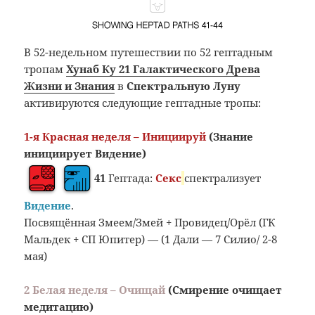
В 52-недельном путешествии по 52 гептадным
тропам
Хунаб Ку 21 Галактического Древа
Жизни и Знания
в
Спектральную Луну
активируются следующие гептадные тропы:
1-я Красная неделя – Инициируй
(Знание
инициирует Видение)
41
Гептада:
Секс
спектрализует
Видение
.
Посвящённая Змеем/Змей + Провидец/Орёл (ГК
Мальдек + СП Юпитер) — (1 Дали — 7 Силио/ 2-8
мая)
2 Белая неделя – Очищай
(Смирение очищает
медитацию)