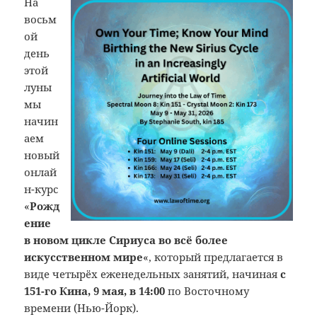
На
восьм
ой
день
этой
луны
мы
начин
аем
новый
онлай
н-курс
«
Рожд
ение
в новом цикле Сириуса во всё более
искусственном мире
«, который предлагается в
виде четырёх еженедельных занятий, начиная
с
151-го Кина, 9 мая, в 14:00
по Восточному
времени (Нью-Йорк).