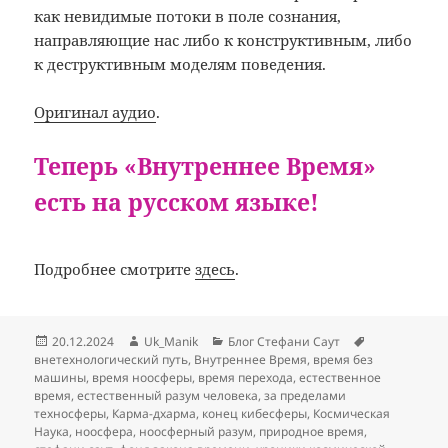
как невидимые потоки в поле сознания,
направляющие нас либо к конструктивным, либо
к деструктивным моделям поведения.
Оригинал аудио
.
Теперь «Внутреннее Время»
есть на русском языке!
Подробнее смотрите
здесь
.
Опубликовано
Автор
Рубрики
Метки
20.12.2024
Uk_Manik
Блог Стефани Саут
внетехнологический путь
,
Внутреннее Время
,
время без
машины
,
время ноосферы
,
время перехода
,
естественное
время
,
естественный разум человека
,
за пределами
техносферы
,
Карма-дхарма
,
конец кибесферы
,
Космическая
Наука
,
ноосфера
,
ноосферный разум
,
природное время
,