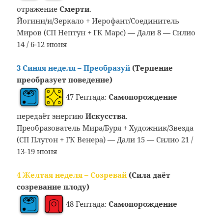
отражение
Смерти
.
Йогини/и/Зеркало + Иерофант/Соединитель
Миров (СП Нептун + ГК Марс) — Дали 8 — Силио
14 / 6-12 июня
3 Синяя неделя – Преобразуй
(Терпение
преобразует поведение)
47 Гептада:
Самопорождение
передаёт энергию
Искусства
.
Преобразователь Мира/Буря + Художник/Звезда
(СП Плутон + ГК Венера) — Дали 15 — Силио 21 /
13-19 июня
4 Желтая неделя – Созревай
(Сила даёт
созревание плоду)
48 Гептада:
Самопорождение