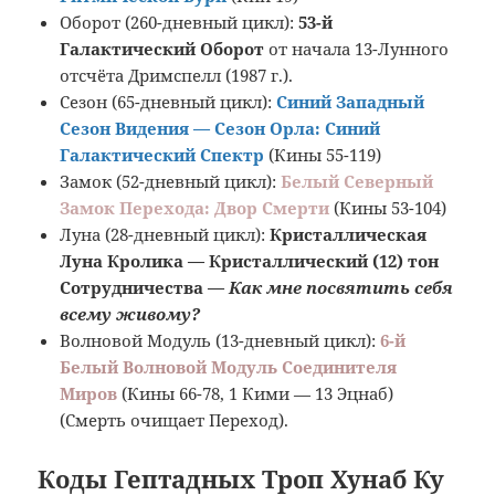
Оборот (260-дневный цикл):
53-й
Галактический Оборот
от начала 13-Лунного
отсчёта Дримспелл (1987 г.).
Сезон (65-дневный цикл):
Синий Западный
Сезон Видения — Сезон Орла: Синий
Галактический Спектр
(Кины 55-119)
Замок (52-дневный цикл):
Белый Северный
Замок Перехода: Двор Смерти
(Кины 53-104)
Луна (28-дневный цикл):
Кристаллическая
Луна Кролика —
Кристаллическ
ий (12) тон
Сотрудничества —
Как мне посвятить себя
всему живому?
Волновой Модуль (13-дневный цикл):
6-й
Белый Волновой Модуль Соединителя
Миров
(Кины 66-78, 1 Кими — 13 Эцнаб)
(Смерть очищает Переход).
Коды Гептадных Троп Хунаб Ку