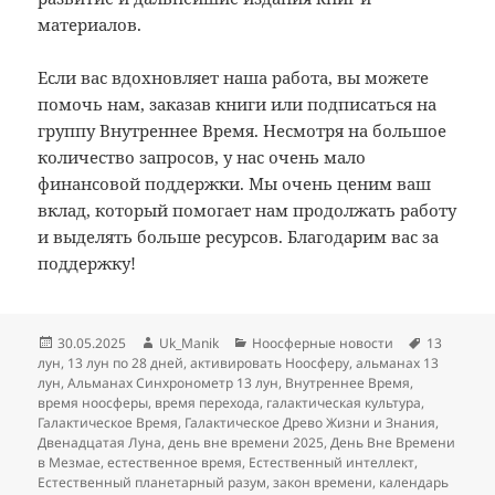
материалов.
Если вас вдохновляет наша работа, вы можете
помочь нам, заказав книги или подписаться на
группу Внутреннее Время. Несмотря на большое
количество запросов, у нас очень мало
финансовой поддержки. Мы очень ценим ваш
вклад, который помогает нам продолжать работу
и выделять больше ресурсов. Благодарим вас за
поддержку!
Опубликовано
Автор
Рубрики
Метки
30.05.2025
Uk_Manik
Ноосферные новости
13
лун
,
13 лун по 28 дней
,
активировать Ноосферу
,
альманах 13
лун
,
Альманах Синхронометр 13 лун
,
Внутреннее Время
,
время ноосферы
,
время перехода
,
галактическая культура
,
Галактическое Время
,
Галактическое Древо Жизни и Знания
,
Двенадцатая Луна
,
день вне времени 2025
,
День Вне Времени
в Мезмае
,
естественное время
,
Естественный интеллект
,
Естественный планетарный разум
,
закон времени
,
календарь