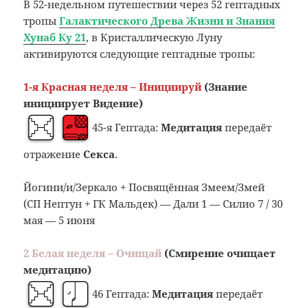
В 52-недельном путешествии через 52 гептадных
тропы
Галактического Древа Жизни и Знания
Хунаб Ку 21
, в Кристаллическую Луну
активируются следующие гептадные тропы:
1-я Красная неделя – Инициируй
(Знание
инициирует Видение)
45-я Гептада:
Медитация
передаёт
отражение
Секса
.
Йогини/и/Зеркало + Посвящённая Змеем/Змей
(СП Нептун + ГК Мальдек) — Дали 1 — Силио 7 / 30
мая — 5 июня
2 Белая неделя – Очищай
(Смирение очищает
медитацию)
46 Гептада:
Медитация
передаёт