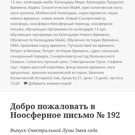
13 лун
,
календарь майя
,
Календарь Мира
,
Календарь Продного
Времени
,
Кодекс Галалктических Майя
,
кристаллическая луна
,
луна кролика
,
Майянский Календарь
,
наука времени
,
наука
нового времени
,
новая земля
,
Новый Синхронометр
,
ноосфера
,
ноосферно-биосферный переход
,
ноосферное
письмо
,
обучающие программы по календарю 13 лун
,
обучающие программы по Календарю Нового Времени
,
Обучение по Календарю Майя
,
Обучение по Науке Времени
,
ОМА
,
проживая науку времени
,
Путешествие во времени
,
Ретрит в Мезмае
,
Ретрит по Науке Времени
,
сдвиг сознания
,
синхронный порядок
,
Синхронометр на год Резонансного
Семени
,
солнечно-лунный цикл
,
Спектральная Луна
,
стефани
саут
,
терма красной королевы
,
фонд закона времени
,
хосе
аргуэлльес
,
хроники космической истории
,
Хроники
Космической Истории5 том
,
Хунак Ку 21
,
Цикл 13 дней
,
частота
к записи Добро пожаловать в Ноос
13:20
Добавить комментарий
Добро пожаловать в
Ноосферное письмо № 192
Выпуск Спектральной Луны
Змея
года