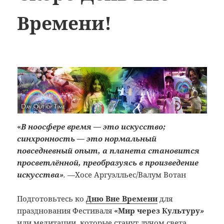
Времени!
«
В ноосфере время — это искусство;
синхронность — это нормальный
повседневный опыт, а планета становится
просветлённой, преобразуясь в произведение
искусства»
.
—Хосе Аргуэлльес/Валум Вотан
Подготовьтесь ко
Дню Вне Времени
для
празднования Фестиваля
«Мир через Культуру
»
или медитации, которые станут лучом света,