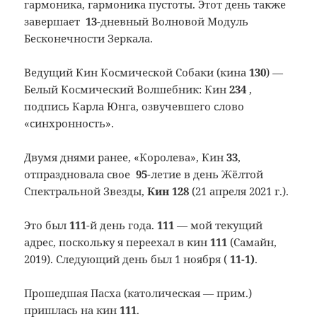
гармоника, гармоника пустоты. Этот день также
завершает
13
-дневный Волновой Модуль
Бесконечности Зеркала.
Ведущий Кин Космической Собаки (кина
130
) —
Белый Космический Волшебник: Кин
234
,
подпись Карла Юнга, озвучевшего слово
«синхронность».
Двумя днями ранее, «Королева», Кин
33
,
отпраздновала свое
95
-летие в день Жёлтой
Спектральной Звезды,
Кин 128
(21 апреля 2021 г.).
Это был
111
-й день года.
111
— мой текущий
адрес, поскольку я переехал в кин
111
(Самайн,
2019). Следующий день был 1 ноября (
11-1)
.
Прошедшая Пасха (католическая — прим.)
пришлась на кин
111
.