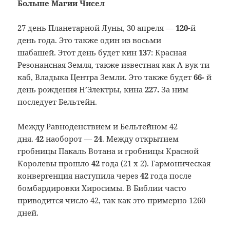
Больше Магии Чисел
27 день Планетарной Луны, 30 апреля —
120-
й
день года. Это также один из восьми
шабашей. Этот день будет кин
137
: Красная
Резонансная Земля, также известная как А вук ти
каб, Владыка Центра Земли. Это также будет
66-
й
день рождения Н’Электры, кина
227.
За ним
последует Бельтейн.
Между Равноденствием и Бельтейном 42
дня.
42
наоборот —
24
. Между открытием
гробницы Пакаль Вотана и гробницы Красной
Королевы прошло
42
года (21 x 2). Гармоническая
конвергенция наступила через
42
года после
бомбардировки Хиросимы. В Библии часто
приводится число 42, так как это примерно 1260
дней.