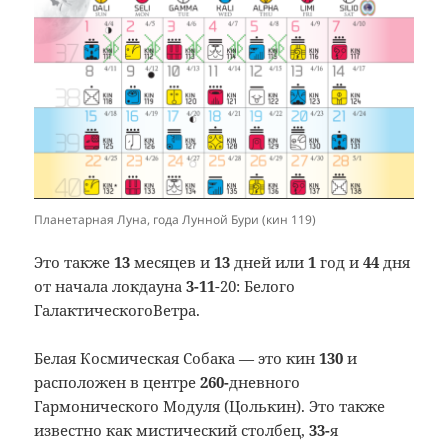
Планетарная Луна, года Лунной Бури (кин 119)
Это также
13
месяцев и
13
дней или
1
год и
44
дня
от начала локдауна
3-11
-20: Белого
ГалактическогоВетра.
Белая Космическая Собака — это кин
130
и
расположен в центре
260-
дневного
Гармонического Модуля (Цолькин). Это также
известно как мистический столбец,
33-
я