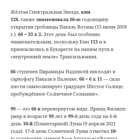
Жёлтая Спектральная Звезда,
кин
128,
также
знаменовала 66-ю
годовщину
открытия гробницы Пакаль Вотана (15 июня 2018
г.).
66 = 33 x 2.
Этот день был особенно
знаменательным, поскольку Кин
113
и я
приземлились в Бухаресте на нашем пути к
«внутренней земле» Трансильвании.
66
ступенек Пирамиды Надписей нисходят к
саркофагу Пакаля в Паленке.
66 = 6 x 11
— сила
шести символизирует грядущее Шестое Солнце,
пробуждённое Солнечное Сознание».
99
— это
66 в
перевернутом виде. Принц Филипп
умер в возрасте
99
лет в
99-
й день года на 6-й
день
10-й
(Планетарной) Луны (9 апреля 2021
года). 17-й день Солнечной Луны отметил
10-
ю годовщину смерти Хосе Аргуэльеса/Валума