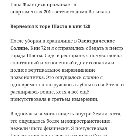
Папа Франциск проживает в
апартаментах
201
гостевого дома Ватикана.
Вернёмся к горе Шаста в кин 120
После уборки в хранилище в
Электрическое
Солнце
, Кин
72
и я отправились обедать в центр
горада Шасты. Сидя в ресторане, я почувствовал
спонтанный и мгновенный сдвиг сознания и
полное вертикальное выравнивание
позвоночника. Это ощущалось словно я
одновременно погружаюсь глубоко в своё тело и
расширяюсь вовне, хотя я всё ещё
присутствовала в третьем измерении.
В одночасье я могла видеть внутри Земли, хотя,
это ощущалось более межпространственно,
нежели чисто физически. Я почувствовал
Присутствие двух существ из моего Сна за