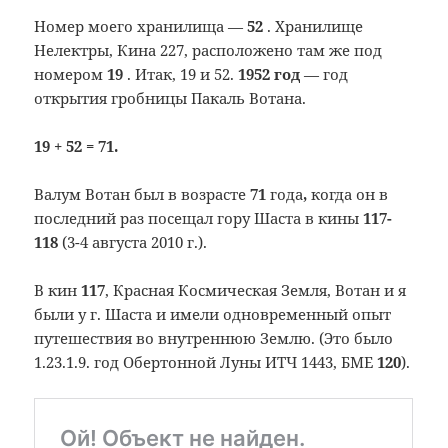
Номер моего хранилища —
52
. Хранилище
Нелектры, Кина 227, расположено там же под
номером
19
. Итак, 19 и 52.
1952 год
— год
открытия гробницы Пакаль Вотана.
19 + 52 = 71.
Валум Вотан был в возрасте
71
года
,
когда он в
последний раз посещал гору Шаста в кины
117-
118
(3-4 августа 2010 г.).
В кин
117
, Красная Космическая Земля, Вотан и я
были у г. Шаста и имели одновременный опыт
путешествия во внутреннюю Землю. (Это было
1.23.1.9. год Обертонной Луны ИТЧ 1443, БМЕ
120
).