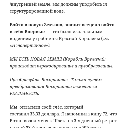
/внутренней земле, мы должны уподобиться
структурированной воде.
Войти в новую Земляю, значит всецело войти
в себя Впервые
— что было изначальным
видением у гробницы Красной Королевы (см.
«
Неначертанное»).
МЫ ЕСТЬ НОВАЯ
ЗЕМЛЯ
(Корабль Времени):
происходит перекодирование и преобразование.
Преобразуйте
Восприятие.
Только путём
преобразования Восприятия
изменится
РЕАЛЬНОСТЬ.
Мы оплатили свой счёт, который
составил
33,33
доллара. Я напомнила кину 72, что
Вотан возил меня к Шаста на
3
-х дневный ретрит
на мой
33
-й день рождения в год Жёлтого