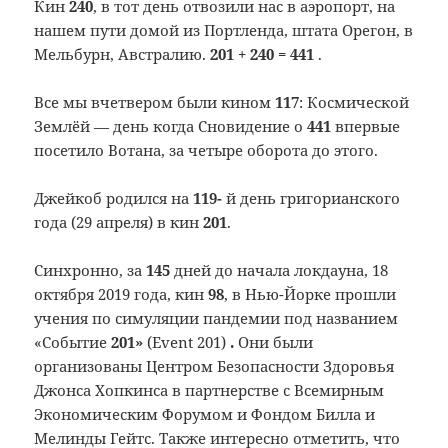
Кин
240
, в тот день отвозили нас в аэропорт, на
нашем пути домой из Портленда, штата Орегон, в
Мельбурн, Австралию.
201 + 240 = 441
.
Все мы вчетвером были кином
117
: Космической
Землёй — день когда Сновидение о
441
впервые
посетило Вотана, за четыре оборота до этого.
Джейкоб родился на
119-
й день григорианского
года (29 апреля) в кин
201
.
Синхронно, за
145
дней до начала локдауна, 18
октября 2019 года, кин
98
, в Нью-Йорке прошли
учения по симуляции пандемии под названием
«Событие
201»
(Event 201)
.
Они были
организованы Центром Безопасности Здоровья
Джонса Хопкинса в партнерстве с Всемирным
Экономическим Форумом и Фондом Билла и
Мелинды Гейтс. Также интересно отметить, что