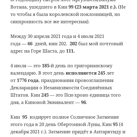
Вотана, ушедшего в Кин
99 (23 марта 2021 г.).
(Не
то чтобы я была королевской поклонницей, но
синхронность все же интересная).
Между 30 апреля 2021 года и 4 июля 2021
года —
66
дней, кин 202.
202
был мой почтовый
адрес на Горе Шаста, до
111.
4 июля — это
185-
й день по григорианскому
календарю. В этот день
исполняется 245
лет
от
1776 года
, празднования провозглашения
Декларации о Независимости Соединённых
Штатов. Кин
245
— это Пси-хроно единица того
дня, а Киновой Эквивалент —
96
.
Кин
95
кодирует полное Солнечное Затмение
этого года в 20 день Обертонной Луны, Кин
95
(4
декабря 2021 г.). Затмение придёт в Антарктиду и