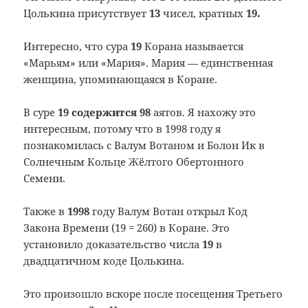
Цолькина присутствует
13
чисел, кратных
19.
Интересно, что сура
19
Корана называется
«Марьям» или «Мария». Мария — единственная
женщина, упоминающаяся в Коране.
В суре
19
содержится 98
аятов. Я нахожу это
интересным, потому что в 1998 году я
познакомилась с Валум Вотаном и Болон Ик в
Солнечным Кольце Жёлтого Обертонного
Семени.
Также в
1998
году Валум Вотан открыл Код
Закона Времени (19 = 260) в Коране. Это
установило доказательство числа
19
в
двадцатичном коде Цолькина.
Это произошло вскоре после посещения Третьего