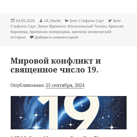
Опубликовано
Автор
Рубрики
Метки
04.05.2026
Uk_Manik
Блог Стефани Саут
Блог
Стефани Саут
,
Закон Времени
,
Изначальный Толлан
,
Красная
Королева
,
приемник холоразума
,
хроники космической
к записи Альбион, Толлан и Из
истории
Добавить комментарий
Мировой конфликт и
священное число 19.
Опубликовано
25 сентября, 2024