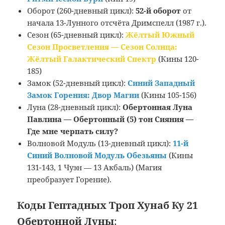
Оборот (260-дневный цикл):
52-й оборот
от
начала 13-Лунного отсчёта Дримспелл (1987 г.).
Сезон (65-дневный цикл):
Жёлтый Южный
Сезон Просветления — Сезон Солнца:
Жёлтый Галактический Спектр
(Кины 120-
185)
Замок (52-дневный цикл):
Синий Западный
Замок Горения: Двор Магии
(Кины 105-156)
Луна (28-дневный цикл):
Обертонная Луна
Павлина — Обертонный (5) тон Сияния —
Где мне черпать силу?
Волновой Модуль (13-дневный цикл):
11-й
Синий Волновой Модуль Обезьяны
(Кины
131-143, 1 Чуэн — 13 Акбаль) (Магия
преобразует Горение).
Коды Гептадных Троп Хунаб Ку 21
Обертонной Луны
: