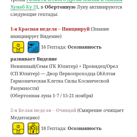
Хунаб Ку 2
1
, в
Обертонную
Луну активируются
следующие гептады:
1-я Красная неделя – Инициируй
(Знание
инициирует Видение)
16 Гептада:
Осознанность
развивает Видение
Невинный/Семя (ГК Юпитер) + Провидец/Орел
(СП Юпитер)
—
Двор Первопроходца (Жёлтая
Гармоническая Клетка Силы Космической
Разумности)
(Обертонная луна 1-7 / 15-21 ноября)
2-я Белая неделя – Очищай
(Смирение очищает
Медитацию)
18 Гептада:
Осознанность