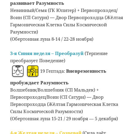
развивает Разумность
Невинный/Семя (ГК Юпитер) + Первопроходец/
Воин (СП Сатурн)
—
Двор Первопроходца (Жёлтая
Гармоническая Клетка Силы Космической
Разумности)
(Обертонная луна 8-14 / 22-28 ноября)
3-я Синяя неделя – Преобразуй
(Терпение
преобразует Поведение)
19 Гептада:
Вневременность
пробуждает Разумность
Волшебник/Волшебник (СП Мальдек) +
Первопроходец/Воин (СП Сатурн)
—
Двор
Первопроходца (Жёлтая Гармоническая Клетка
Силы Космической Разумности)
(Обертонная луна 15-21 / 29 ноября — 5 декабря)
4-я Желтая неделя – Созревай
(Сила даёт