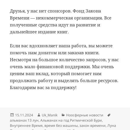
Друзья, у нас нет спонсоров. Фонд Закона
Времени — некоммерческая организация. Все
полученные средства идут на развитие и
дальнейшее издание книг.
Если вас вдохновляет наша работа, вы можете
помочь нам донатом или заказав книги.
Несмотря на большое количество запросов, у нас
очень мало финансовой поддержки. Мы очень
ценим ваш вклад, который помогает нам
продолжать работу и выделять больше ресурсов.
Благодарим вас за поддержку!
Опубликовано
Автор
Рубрики
Метки
15.11.2024
Uk_Manik
Ноосферные новости
альманах 13 лун
,
Альманах на год Ритмической Бури
,
Внутреннее Время
,
время без машины
,
закон времени
,
Луна