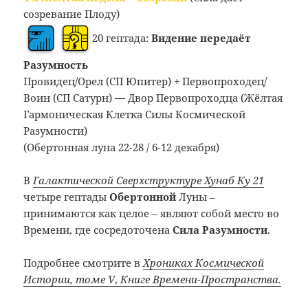
созревание Плоду)
20 гептада:
Видение передаёт
Разумность
Провидец/Орел (СП Юпитер) + Первопроходец/
Воин (СП Сатурн)
—
Двор Первопроходца (Жёлтая
Гармоническая Клетка Силы Космической
Разумности)
(Обертонная луна 22-28 / 6-12 декабря)
В
Галактической Сверхструктуре Хунаб Ку 21
четыре гептады
Обертонной
Луны –
принимаются как целое – являют собой место во
Времени, где сосредоточена
Сила Разумности
.
Подробнее смотрите в
Хрониках Космической
Истории, томе V
,
Книге Времени-Пространства
.