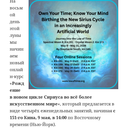
На
восьм
ой
день
этой
луны
мы
начин
аем
новый
онлай
н-курс
«
Рожд
ение
в новом цикле Сириуса во всё более
искусственном мире
«, который предлагается в
виде четырёх еженедельных занятий, начиная
с
151-го Кина, 9 мая, в 14:00
по Восточному
времени (Нью-Йорк).