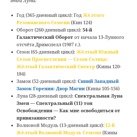
этой Луны:
Год (365-дневный цикл): Год
Жёлтого
Резонансного Семени
(Кин 124)
Оборот (260-дневный цикл):
54-й
Галактический Оборот
от начала 13-Лунного
отсчёта Дримспелл (1987 г.).
Сезон (65-дневный цикл):
Жёлтый Южный
Сезон Просветления — Сезон Солнца:
Жёлтый Галактический Спектр
(Кины 120-
184)
Замок (52-дневный цикл):
Синий Западный
Замок Горения: Двор Магии
(Кины 105-156)
Луна (28-дневный цикл):
Спектральная Луна
Змеи — Спектральный (11) тон
Освобождения — Как мне освободиться от
привязанности?
Волновой Модуль (13-дневный цикл):
12-й
Жёлтый Волновой Модуль Семени
(Кины