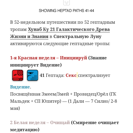
В 52-недельном путешествии по 52 гептадным
тропам
Хунаб Ку 21 Галактического Древа
Жизни и Знания
в
Спектральную Луну
активируются следующие гептадные тропы:
1-я Красная неделя – Инициируй
(Знание
инициирует Видение)
41
Гептада:
Секс
спектрализует
Видение
.
Посвящённая Змеем/Змей + Провидец/Орёл (ГК
Мальдек + СП Юпитер) — (1 Дали — 7 Силио/ 2-8
мая)
2 Белая неделя – Очищай
(Смирение очищает
медитацию)