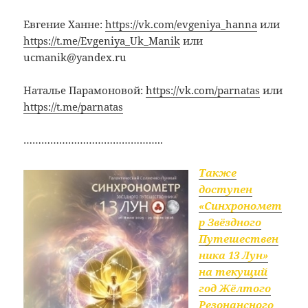
Евгение Ханне:
https://vk.com/evgeniya_hanna
или
https://t.me/Evgeniya_Uk_Manik
или
ucmanik@yandex.ru
Наталье Парамоновой:
https://vk.com/parnatas
или
https://t.me/parnatas
………………………………………..
Также
доступен
«Синхрономет
р Звёздного
Путешествен
ника 13 Лун»
на текущий
год Жёлтого
Резонансного