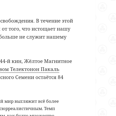
свобождения. В течение этой
 от того, что истощает нашу
о больше не служит нашему
44-й кин, Жёлтое Магнитное
вом Телектонон Пакаль
нсного Семени остаётся 84
й мир выгляжит всё более
сюрреалистичным. Темп
м, как будто множество