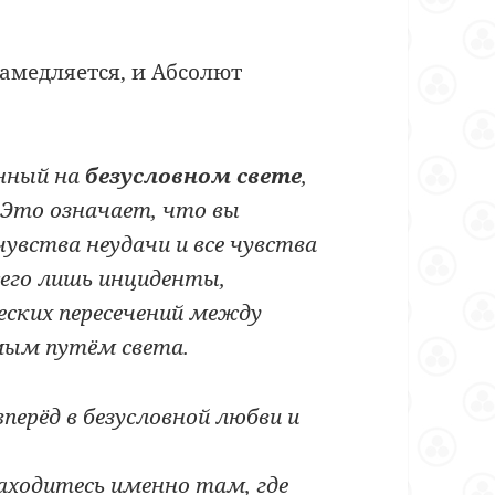
медляется, и Абсолют
анный на
безусловном свете
,
 Это означает, что вы
чувства неудачи и все чувства
сего лишь инциденты,
еских пересечений между
мым путём света.
перёд в безусловной любви и
находитесь именно там, где