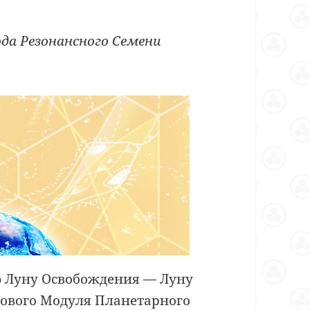
ода
Резонансного Семени
ю Луну Освобождения — Луну
нового Модуля Планетарного