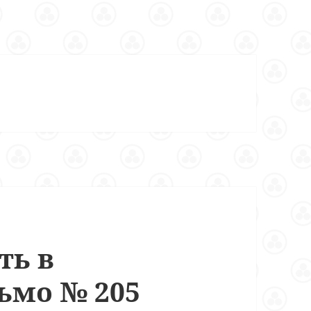
ть в
ьмо № 205