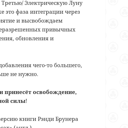
в Третью/ Электрическую Луну
ке это фаза интеграции через
иятие и высвобождаем
 неразрешенных привычных
ения, обновления и
 добавления чего-то большего,
льше не нужно.
еи принесёт освобождение,
ной силы
!
версию книги Рэнди Брунера
есах
» (англ.).