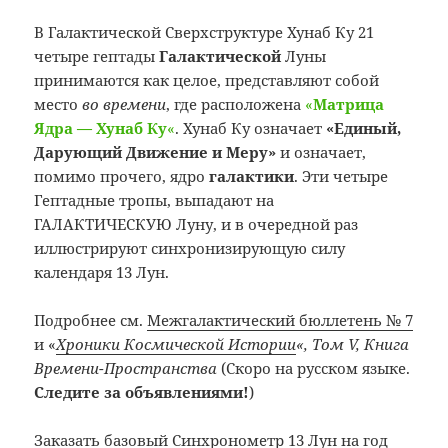
В Галактической Сверхструктуре Хунаб Ку 21
четыре гептады
Галактической
Луны
принимаются как целое, представляют собой
место
во времени
, где расположена
«
Матрица
Ядра — Хунаб Ку
«
. Хунаб Ку означает
«Единый,
Дарующий Движение и Меру»
и означает,
помимо прочего, ядро
галактики
. Эти четыре
Гептадные тропы, выпадают на
ГАЛАКТИЧЕСКУЮ Луну, и в очередной раз
иллюстрируют синхронизирующую силу
календаря 13 Лун.
Подробнее см.
Межгалактический бюллетень №
7
и «
Хроники Космической Истории
«, Том V, Книга
Времени-Пространства
(Скоро на русском языке.
Следите за объявлениями!
)
Заказать базовый Синхронометр 13 Лун
на год