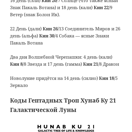
16 день (сэли)
Кин 20
/7 Солнце (что также ясный
Знак Пакаль Вотана) и 18 день (кали)
Кин 22
/9
Ветер (знак Болон Ик).
22 День (дали)
Кин 26
/13 Соединитель Миров и 26
день (альфа)
Кин 30
/4 Собака — ясные Знаки
Пакаль Вотана
Два дня Волшебной Черепашки: 4 день (кали)
Кин 8
/8 Звезда и 17 день (гамма)
Кин 21
/8 Дракон
Новолуние придётся на 14 день (силио)
Кин 18
/5
Зеркало
Коды Гептадных Троп Хунаб Ку 21
Галактической Луны