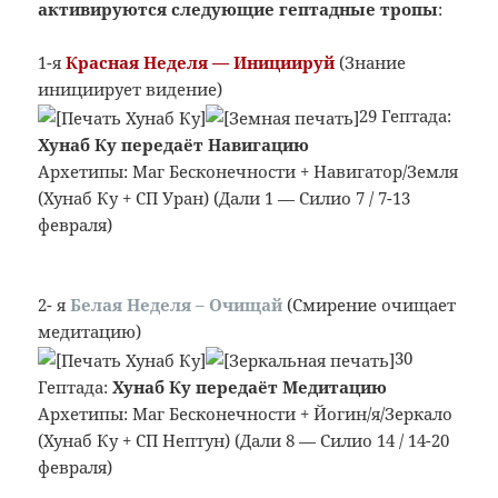
активируются следующие гептадные тропы
:
1-я
Красная Неделя — Инициируй
(Знание
инициирует видение)
29 Гептада:
Хунаб Ку передаёт Навигацию
Архетипы: Маг Бесконечности + Навигатор/Земля
(Хунаб Ку + СП Уран) (Дали 1 — Силио 7 / 7-13
февраля)
2- я
Белая Неделя
– Очищай
(Смирение очищает
медитацию)
30
Гептада:
Хунаб Ку передаёт Медитацию
Архетипы: Маг Бесконечности + Йогин/я/Зеркало
(Хунаб Ку + СП Нептун) (Дали 8 — Силио 14 / 14-20
февраля)