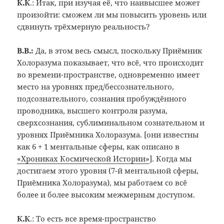
К.К
.: Итак, при изучая её, что наивысшее может
произойти: сможем ли мы повысить уровень или
сдвинуть трёхмерную реальность?
В.В.:
Да, в этом весь смысл, поскольку Приёмник
Холоразума показывает, что всё, что происходит
во времени-пространстве, одновременно имеет
место на уровнях пред/бессознательного,
подсознательного, сознания пробуждённого
проводника, высшего контроля разума,
сверхсознания, сублиминальном сознательном и
уровнях Приёмника Холоразума. [они известны
как 6 + 1 ментальные сферы, как описано в
«Хрониках Космической Истории»
]. Когда мы
достигаем этого уровня (7-й ментальной сферы,
Приёмника Холоразума), мы работаем со всё
более и более высоким межмерным доступом.
К.К
.: То есть все время-пространство