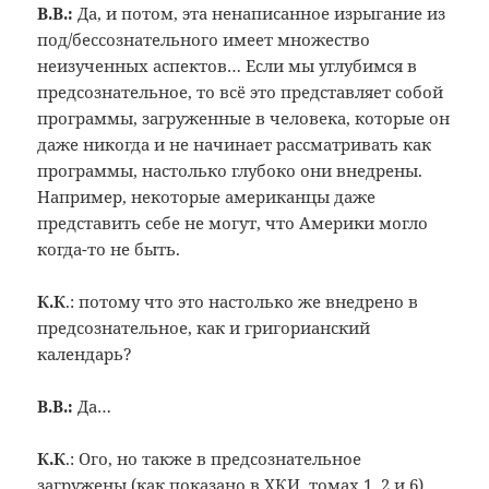
В.В.:
Да, и потом, эта ненаписанное изрыгание из
под/бессознательного имеет множество
неизученных аспектов… Если мы углубимся в
предсознательное, то всё это представляет собой
программы, загруженные в человека, которые он
даже никогда и не начинает рассматривать как
программы, настолько глубоко они внедрены.
Например, некоторые американцы даже
представить себе не могут, что Америки могло
когда-то не быть.
К.К
.: потому что это настолько же внедрено в
предсознательное, как и григорианский
календарь?
В.В.:
Да…
К.К
.: Ого, но также в предсознательное
загружены (как показано в ХКИ, томах 1, 2 и 6)