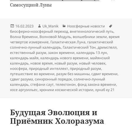
Самосущной Луны
Опубликовано
Автор
Рубрики
Метки
16.02.2023
Uk_Manik
Ноосферные новости
биосферно-ноосферный переход
,
внетехнологичесий путь
,
Волна Времени
,
Волновой Модуль
,
волшебники земли
,
время
четвертое измерение
,
Галактическая Луна
,
галактический
солнечно-лунный календарь
,
Галактический Тон
,
дримспелл
,
естественный разум
,
закон времени
,
календарь 13 лун
,
календарь майя
,
календарь нового времени
,
майянский
календарь
,
новое время
,
новый разум
,
новый человек
,
ноосфера
,
природный интеллект
,
природный разум
,
путешествие во времени
,
разум без машины
,
сдвиг времени
,
сдвиг разума
,
синхронный порядок
,
солнечно-лунный
календарь
,
стефани саут
,
телектонон
,
фонд закона времени
,
хосе аргуэлльес
,
хроники космической истории
,
хунаб ку 21
Будущая Эволюция и
Приёмник Холоразума