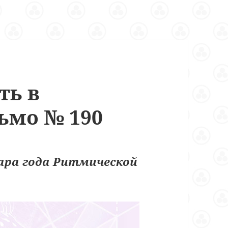
ть в
ьмо № 190
ара года Ритмической