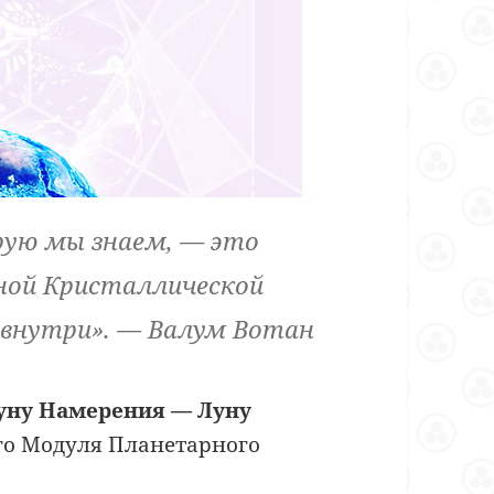
рую мы знаем, — это
ной Кристаллической
 внутри». — Валум Вотан
уну Намерения — Луну
го Модуля Планетарного