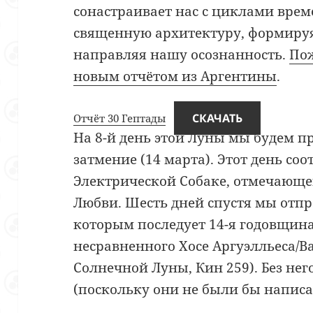
сонастраивает нас с циклами врем
священную архитектуру, формиру
направляя нашу осознанность.
Пож
новым отчётом из Аргентины
.
СКАЧАТЬ
Отчёт 30 Гептады
На 8-й день этой Луны мы будем 
затмение (14 марта). Этот день соо
Электрической Собаке, отмечающе
Любви. Шесть дней спустя мы отпр
которым последует 14-я годовщина
несравненного Хосе Аргуэлльеса/В
Солнечной Луны, Кин 259). Без нег
(поскольку они не были бы написа