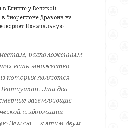
я в Египте у Великой
 в биорегионе Дракона на
цетворяет Изначальную
 местам, расположенным
ниях есть множество
 из которых являются
 Теотиуакан. Эти два
жмерные заземляющие
ческой информации
ую Землю … к этим двум