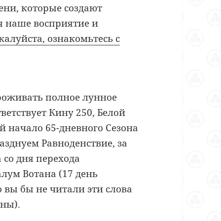
ени, которые создают
я наше восприятие и
алуйста, ознакомьтесь с
проживать полное лунное
тветствует Кину 250, Белой
й начало 65-дневного Сезона
азднуем Равноденствие, за
 со дня перехода
алум Вотана (17 день
о вы бы не читали эти слова
ны).