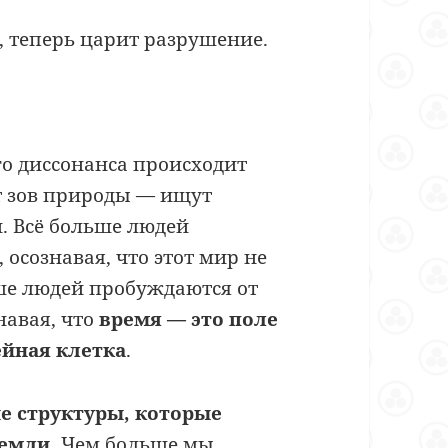
е, теперь царит разрушение.
ого диссонанса происходит
т зов природы — ищут
. Всё больше людей
осознавая, что этот мир не
ьше людей пробуждаются от
навая, что
время — это поле
ейная клетка
.
е структуры, которые
Земли.
Чем больше мы