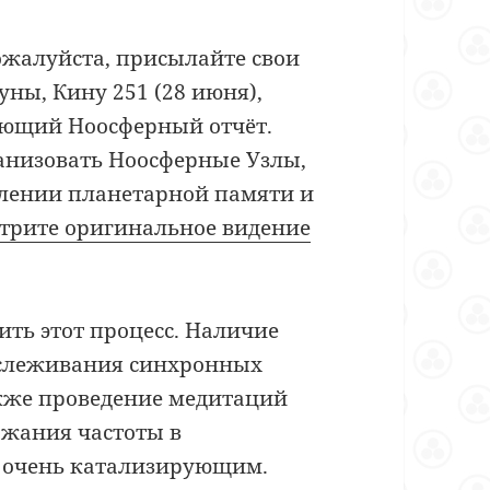
пожалуйста, присылайте свои
уны, Кину 251 (28 июня),
ующий Ноосферный отчёт.
анизовать Ноосферные Узлы,
влении планетарной памяти и
трите оригинальное видение
ть этот процесс. Наличие
тслеживания синхронных
акже проведение медитаций
ржания частоты в
т очень катализирующим.