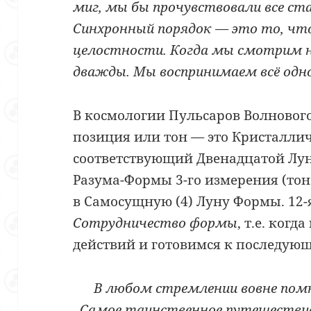
миг, мы бы прочувствовали все ст
Синхронный порядок
—
это то, чт
целостности. Когда мы смотрим н
дважды. Мы воспринимаем всё одн
В космологии Пульсаров Волновог
позиция или тон
—
это Кристаллич
соответствующий Двенадцатой Лун
Разума-Формы 3-го измерения (тон
в Самосущную (4) Луну Формы. 12-
Сотрудничество формы
, т.е. ког
действий и готовимся к последую
В любом стремлении вовне пом
Самое таинственное путешестви