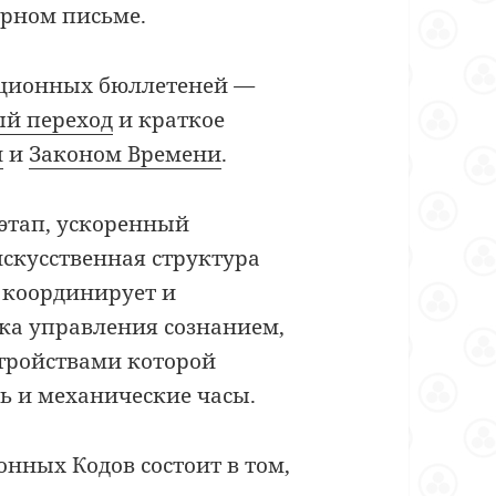
рном письме.
ционных бюллетеней
—
ый переход
и краткое
н
и
Законом Времени
.
этап, ускоренный
скусственная структура
 координирует и
тка управления сознанием,
ройствами которой
ь и механические часы.
онных Кодов состоит в том,