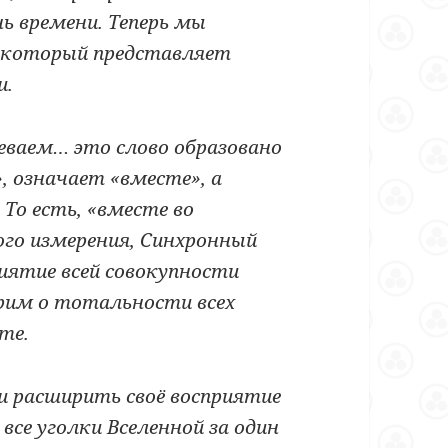
нь времени. Теперь мы
 который представляет
и.
еваем… это слово образовано
»
, означает «вместе
»
, а
. То есть, «вместе во
ого измерения, Синхронный
иятие всей совокупности
рим о тотальности всех
те.
и расширить своё восприятие
се уголки Вселенной за один