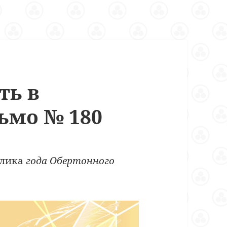
ть в
ьмо № 180
олика
года Обертонного