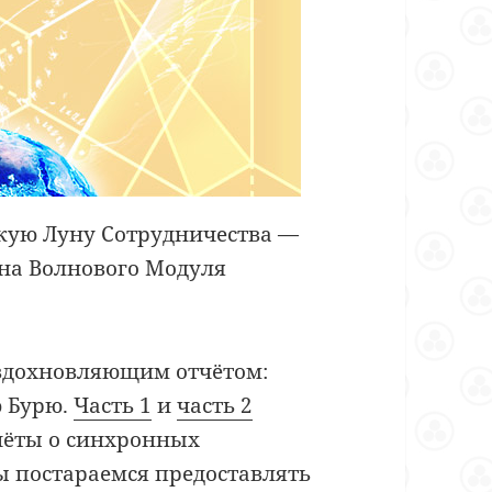
кую Луну Сотрудничества —
уна Волнового Модуля
 вдохновляющим отчётом:
ю Бурю.
Часть 1
и
часть 2
тчёты о синхронных
 постараемся предоставлять