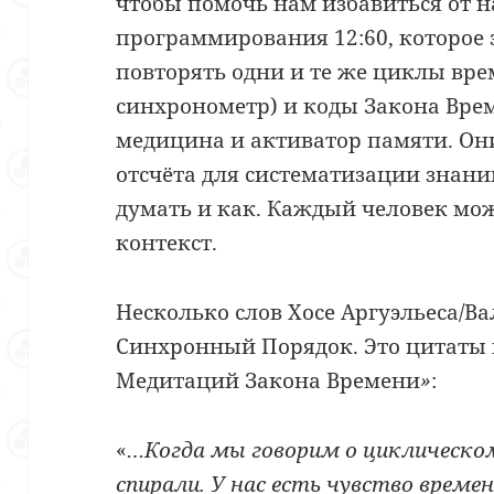
чтобы помочь нам избавиться от н
программирования 12:60, которое з
повторять одни и те же циклы вре
синхронометр) и коды Закона Вр
медицина и активатор памяти. Он
отсчёта для систематизации знаний
думать и как. Каждый человек мож
контекст.
Несколько слов Хосе Аргуэльеса/В
Синхронный Порядок. Это цитаты 
Медитаций Закона Времени
»
:
«
…Когда мы говорим о циклическом
спирали. У нас есть чувство времен