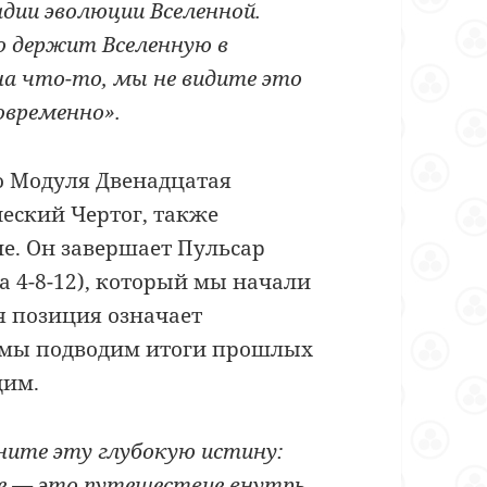
адии эволюции Вселенной.
о держит Вселенную в
а что-то, мы не видите это
овременно
»
.
о Модуля Двенадцатая
еский Чертог, также
е. Он завершает Пульсар
а 4-8-12), который мы начали
я позиция означает
да мы подводим итоги прошлых
щим.
ните эту глубокую истину:
е
—
это путешествие внутрь