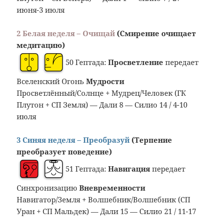
июня-3 июля
2 Белая неделя – Очищай
(Смирение очищает
медитацию)
50 Гептада:
Просветление
передает
Вселенский Огонь
Мудрости
Просветлённый/Солнце + Мудрец/Человек (ГК
Плутон + СП Земля) — Дали 8 — Силио 14 / 4-10
июля
3 Синяя неделя – Преобразуй
(Терпение
преобразует поведение)
51 Гептада:
Навигация
передает
Синхронизацию
Вневременности
Навигатор/Земля + Волшебник/Волшебник (СП
Уран + СП Мальдек) — Дали 15 — Силио 21 / 11-17