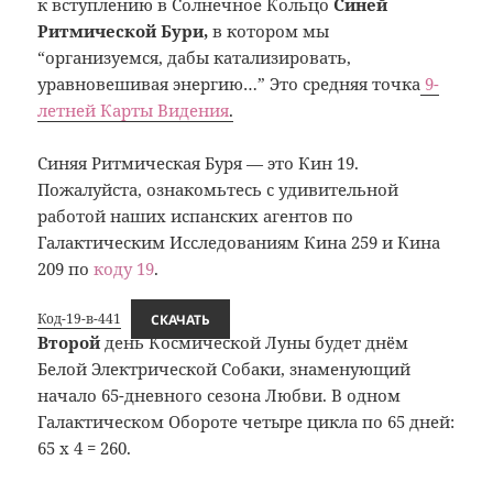
к вступлению в Солнечное Кольцо
Синей
Ритмической Бури,
в котором мы
“организуемся, дабы катализировать,
уравновешивая энергию…” Это средняя точка
9-
летней Карты Видения
.
Синяя Ритмическая Буря — это Кин 19.
Пожалуйста, ознакомьтесь с удивительной
работой наших испанских агентов по
Галактическим Исследованиям Кина 259 и Кина
209 по
коду 19
.
Код-19-в-441
СКАЧАТЬ
Второй
день Космической Луны будет днём
Белой Электрической Собаки, знаменующий
начало 65-дневного сезона Любви. В одном
Галактическом Обороте четыре цикла по 65 дней:
65 х 4 = 260.