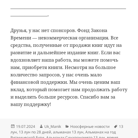
—————————————————————————
————————-
Друзья, у нас нет спонсоров. Фонд Закона
Времени — некоммерческая организация. Все
средства, полученные от продажи книг идут на
развитие и дальнейшее издание книг. Если вас
вдохновляет наша работа, вы можете помочь
нам, приобретя книги. Несмотря на большое
количество запросов, у нас очень мало
финансовой поддержки. Мы очень ценим ваш
вклад, который помогает нам продолжать работу
и выделять больше ресурсов. Спасибо вам за
вашу поддержку!
Опубликовано
Автор
Рубрики
Метки
19.07.2024
Uk_Manik
Ноосферные новости
13
лун
,
13 лун по 28 дней
,
альманах 13 лун
,
Альманах на год
Ритмической Бури
,
Альманах Синхронометр 13 лун
,
время