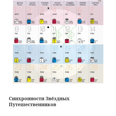
С
инхронности Звёздных
Путешественников