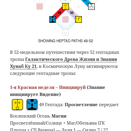
В 52-недельном путешествии через 52 гептадных
тропы
Галактического Древа Жизни и Знания
Хунаб Ку 21
, в Космическую Луну активируются
следующие гептадные тропы:
1-я Красная неделя – Инициируй
(Знание
инициирует Видение)
49 Гептада:
Просветление
передает
Вселенский Огонь
Магии
Просветлённый/Солнце + Маг/Обезьяна (ГК
Плутон + СП Венера) — Дали 1 — Силио 7 / 27