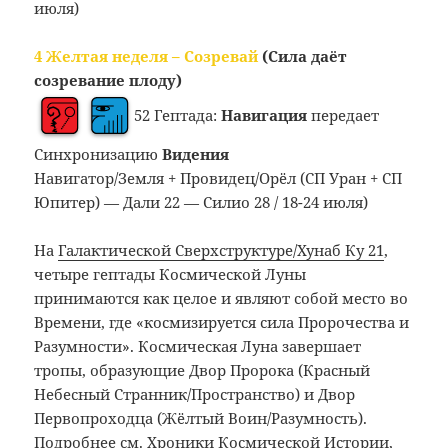
июля)
4 Желтая неделя – Созревай
(Сила даёт
созревание плоду)
52 Гептада:
Навигация
передает
Синхронизацию
Видения
Навигатор/Земля + Провидец/Орёл (СП Уран + СП
Юпитер) — Дали 22 — Силио 28 / 18-24 июля)
На
Галактической Сверхструктуре/Хунаб Ку 21
,
четыре гептады Космической Луны
принимаются как целое и являют собой место во
Времени, где «космизируется сила Пророчества и
Разумности». Космическая Луна завершает
тропы, образующие Двор Пророка (Красный
Небесный Странник/Пространство) и Двор
Первопроходца (Жёлтый Воин/Разумность).
Подробнее см. Хроники Космической Истории,