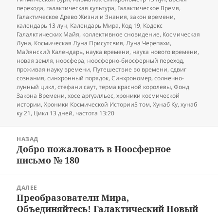
перехода
,
галактическая культура
,
Галактическое Время
,
Галактическое Древо Жизни и Знания
,
закон времени
,
календарь 13 лун
,
Календарь Мира
,
Код 19
,
Кодекс
Галалктических Майя
,
коллективное сновидение
,
Космическая
Луна
,
Космическая Луна Присутсвия
,
Луна Черепахи
,
Майянский Календарь
,
наука времени
,
наука нового времени
,
новая земля
,
ноосфера
,
ноосферно-биосферный переход
,
проживая науку времени
,
Путешествие во времени
,
сдвиг
сознания
,
синхронный порядок
,
Синхрономер
,
солнечно-
лунный цикл
,
стефани саут
,
терма красной королевы
,
Фонд
Закона Времени
,
хосе аргуэлльес
,
хроники космической
истории
,
Хроники Космической Истории5 том
,
Хунаб Ку
,
хунаб
ку 21
,
Цикл 13 дней
,
частота 13:20
Навигация
НАЗАД
по
Добро пожаловать в Ноосферное
Предыдущая
записям
письмо № 180
запись:
ДАЛЕЕ
Преобразователи Мира,
Следующая
Объединяйтесь! Галактический Новый
запись: