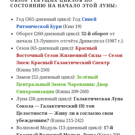
ОБЗОР ТЕКУЩИХ ЦИКЛОВ ПО
СОСТОЯНИЮ НА НАЧАЛО ЭТОЙ ЛУНЫ:
Год (365-дневный цикл): Год
Синей
Ритмической Бури
(Кин 19)
Оборот (260-дневный цикл):
52-й оборот
от
начала 13-Лунного отсчёта Дримспелл (1987 г.).
Сезон (65-дневный цикл):
Красный
Восточный Сезон Жизненной Силы — Сезон
Змея: Красный Галактический Спектр
(Кины 185-250)
Замок (52-дневный цикл):
Зелёный
Центральный Замок Чарования: Двор
Синхронизации
(Кины 209-260)
Луна (28-дневный цикл):
Галактическая Луна
Сокола — Галактический (8) тон
Целостности — Живу ли я согласно свои
убеждениям
?
(Кины 215-242)
Волновой Модуль (13-дневный цикл):
17-й
Красный Волновой Модуль Луны
(Кины 209-