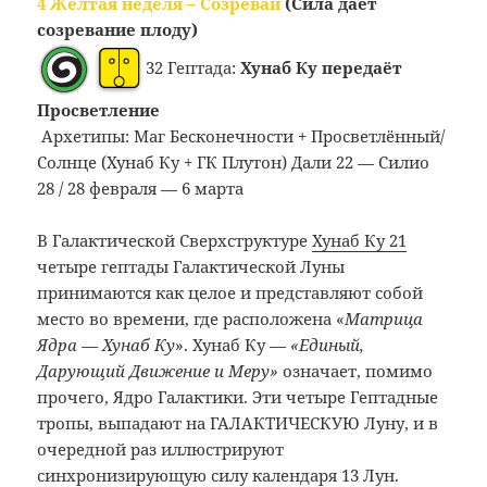
4 Желтая неделя – Созревай
(Сила дает
созревание плоду)
32 Гептада:
Хунаб Ку передаёт
Просветление
Архетипы: Маг Бесконечности + Просветлённый/
Солнце (Хунаб Ку + ГК Плутон) Дали 22 — Силио
28 / 28 февраля — 6 марта
В Галактической Сверхструктуре
Хунаб Ку 21
четыре гептады Галактической Луны
принимаются как целое и представляют собой
место во времени, где расположена «
Матрица
Ядра — Хунаб Ку
». Хунаб Ку
—
«Единый,
Дарующий Движение и Меру»
означает, помимо
прочего, Ядро Галактики. Эти четыре Гептадные
тропы, выпадают на ГАЛАКТИЧЕСКУЮ Луну, и в
очередной раз иллюстрируют
синхронизирующую силу календаря 13 Лун.