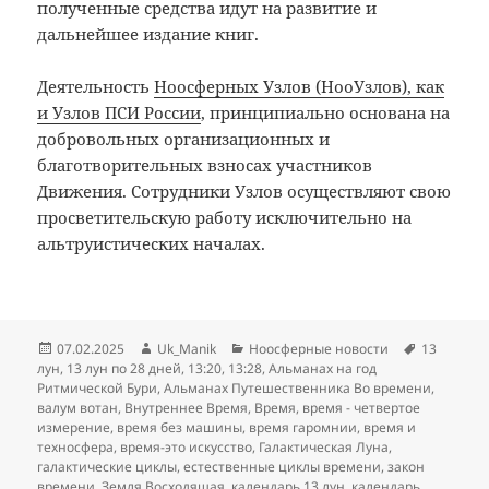
полученные средства идут на развитие и
дальнейшее издание книг.
Деятельность
Ноосферных Узлов (НооУзлов), как
и Узлов ПСИ России
, принципиально основана на
добровольных организационных и
благотворительных взносах участников
Движения. Сотрудники Узлов осуществляют свою
просветительскую работу исключительно на
альтруистических началах.
Опубликовано
Автор
Рубрики
Метки
07.02.2025
Uk_Manik
Ноосферные новости
13
лун
,
13 лун по 28 дней
,
13:20
,
13:28
,
Альманах на год
Ритмической Бури
,
Альманах Путешественника Во времени
,
валум вотан
,
Внутреннее Время
,
Время
,
время - четвертое
измерение
,
время без машины
,
время гаромнии
,
время и
техносфера
,
время-это искусство
,
Галактическая Луна
,
галактические циклы
,
естественные циклы времени
,
закон
времени
,
Земля Восходящая
,
календарь 13 лун
,
календарь