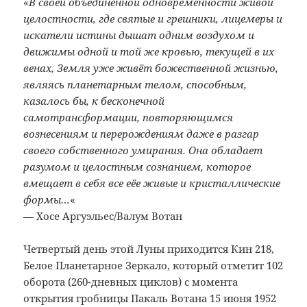
«
В своей объединённой одновременности живой
целостности, где святые и грешники, лицемеры и
искатели истины дышат одним воздухом и
движимы одной и той же кровью, текущей в их
венах, Земля уже живёт божественной жизнью,
являясь планетарным телом, способным,
казалось бы, к бесконечной
самотрансформации, повторяющимся
вознесениям и перерождениям даже в разгар
своего собственного умирания. Она обладает
разумом и целостным сознанием, которое
вмещает в себя все еёе живые и кристаллические
формы…
«
— Хосе Аргуэльес/Валум Вотан
Четвертый день этой Луны приходится Кин 218,
Белое Планетарное Зеркало, который отметит 102
оборота (260-дневных циклов) с момента
открытия гробницы Пакаль Вотана 15 июня 1952