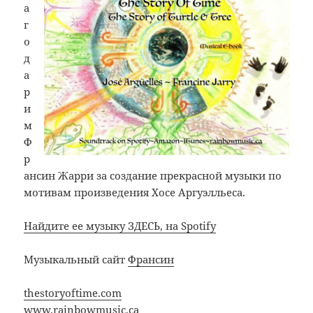
а
г
о
д
а
р
и
м
Ф
р
ансин Жарри за создание прекрасной музыки по
мотивам произведения Хосе Аргуэлльеса.
Найдите ее музыку ЗДЕСЬ, на Spotify
Музыкальный сайт
Франсин
thestoryoftime.com
www.rainbowmusic.ca