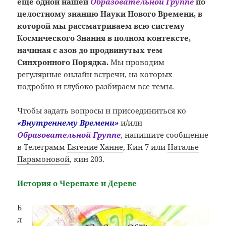
ещё одной нашей
Образовательной Группе
по
целостному знанию Науки Нового Времени, в
которой мы рассматриваем всю систему
Космического Знания в полном контексте,
начиная с азов до продвинутых тем
Синхронного Порядка.
Мы проводим
регулярные онлайн встречи, на которых
подробно и глубоко разбираем все темы.
Чтобы задать вопросы и присоединиться ко
«Внутреннему Времени»
и/или
Образовательной Группе
, напишите сообщение
в Телеграмм
Евгение Ханне
, Кин 7 или
Наталье
Парамоновой
, кин 203.
История о Черепахе и Дереве
Б
л