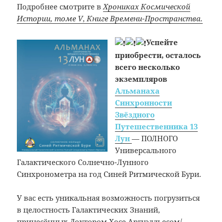
Подробнее смотрите в
Хрониках Космической
Истории, томе V
,
Книге Времени-Пространства
.
Успейте
приобрести, осталось
всего несколько
экземпляров
Альманаха
Синхронности
Звёздного
Путешественника 13
Лун
— ПОЛНОГО
Универсального
Галактического Солнечно-Лунного
Синхронометра на год Синей Ритмической Бури.
У вас есть уникальная возможность погрузиться
в целостность Галактических Знаний,
принесённых Доктором Хосе Аргуэлльесом/