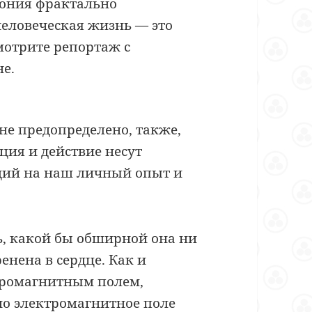
мония фрактально
еловеческая жизнь — это
отрите репортаж с
е.
не предопределено, также,
ция и действие несут
ий на наш личный опыт и
ть, какой бы обширной она ни
енена в сердце. Как и
ктромагнитным полем,
но электромагнитное поле