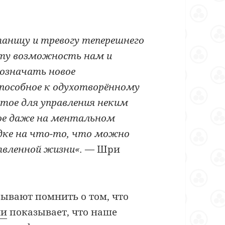
ницу и тревогу теперешнего
эту возможность нам и
 означать новое
 способное к одухотворённому
тое для управления неким
ое даже на ментальном
ядке на что-то, что можно
твленной жизни
«.
— Шри
зывают помнить о том, что
ни
показывает, что наше