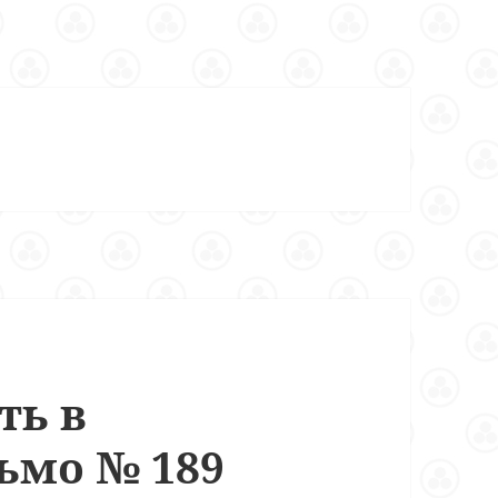
ть в
ьмо № 189