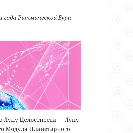
а
года Ритмической Бури
ю Луну Целостности — Луну
ого Модуля Планетарного