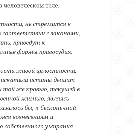
в человеческом теле.
стности, не стремится к
в соответствии с законами,
ать, приведут к
енные формы правосудия.
ности живой целостности,
 и искатели истины дышат
 той же кровью, текущей в
венной жизнью, являясь
залось бы, к бесконечной
ся вознесениям и
го собственного умирания.