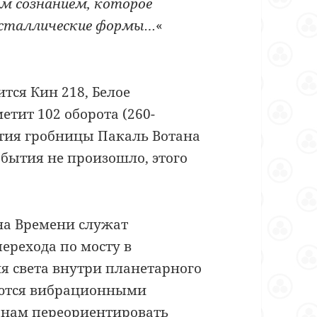
м сознанием, которое
ристаллические формы…
«
тся Кин 218, Белое
етит 102 оборота (260-
тия гробницы Пакаль Вотана
события не произошло, этого
на Времени служат
ерехода по мосту в
 света внутри планетарного
яются вибрационными
 нам переориентировать