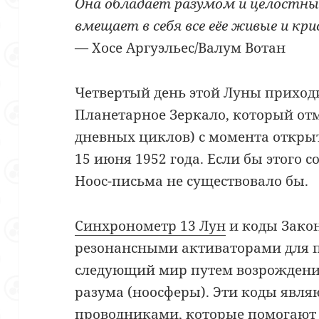
Она обладает разумом и целостны
вмещает в себя все еёе живые и к
— Хосе Аргуэльес/Валум Вотан
Четвертый день этой Луны приходи
Планетарное Зеркало, который отм
дневных циклов) с момента откры
15 июня 1952 года. Если бы этого 
Ноос-письма не существовало бы.
Синхронометр 13 Лун
и коды Зако
резонансными активаторами для п
следующий мир путем возрождения
разума (ноосферы). Эти коды явл
проводниками, которые помогают