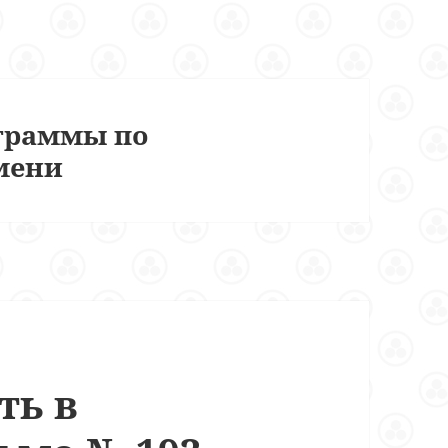
граммы по
мени
ть в