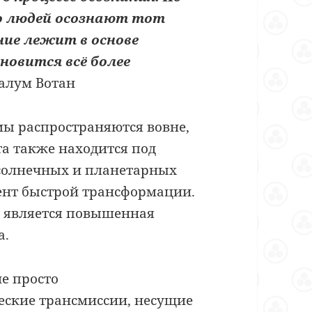
ло людей осознают тот
ие лежит в основе
новится всё более
Валум Вотан
мы распространяются вовне,
а также находится под
 солнечных и планетарных
мент быстрой трансформации.
а является повышенная
а.
е просто
еские трансмиссии, несущие