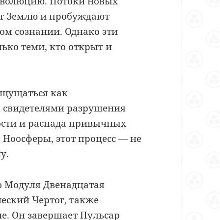
эволюцию. Потоки новых
ют Землю и пробуждают
ом сознании. Однако эти
ько теми, кто открыт и
ощущаться как
 свидетелями разрушения
ости и распада привычных
Ноосферы, этот процесс — не
у.
о Модуля Двенадцатая
еский Чертог, также
е. Он завершает Пульсар