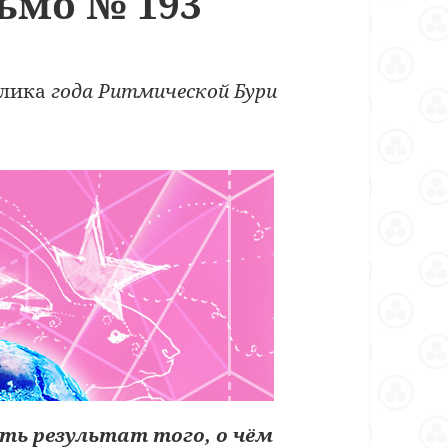
ьмо № 193
олика
года Ритмической Бури
сть результат того, о чём